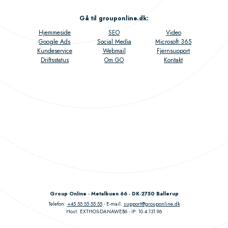
Gå til grouponline.dk
:
Hjemmeside
SEO
Video
Google Ads
Social Media
Microsoft 365
Kundeservice
Webmail
Fjernsupport
Driftsstatus
Om GO
Kontakt
Group Online - Metalbuen 66 - DK-2750 Ballerup
Telefon:
+45 55 55 55 55
E-mail:
support@grouponline.dk
Host: EXTHOS-DANAWEB6
IP: 10.4.131.96